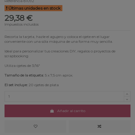
Referencia
81092
Últimas unidades en stock
29,38 €
Impuestos incluidos
Recorta la tarjeta, hazle el agujero y coloca el ojete en el lugar
conveniente con una sóla máquina de una forma muy sencilla.
Ideal para personalizar tus creaciones DIY, regalos o proyectos de
scrapbooking
Utiliza ojetes de 3/16"
Tamaño de la etiqueta:
5 x 7,5 cm aprox.
El set incluye:
20 ojetes de plata
Añadir al carrito