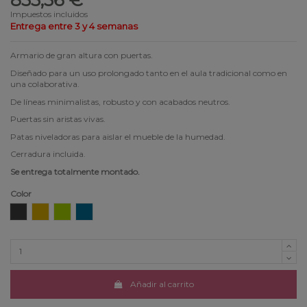
Impuestos incluidos
Entrega entre 3 y 4 semanas
Armario de gran altura con puertas.
Diseñado para un uso prolongado tanto en el aula tradicional como en
una colaborativa.
De líneas minimalistas, robusto y con acabados neutros.
Puertas sin aristas vivas.
Patas niveladoras para aislar el mueble de la humedad.
Cerradura incluida.
Se entrega totalmente montado.
Color
Grafito
Mostaza
Oliva
Turquesa
Añadir al carrito