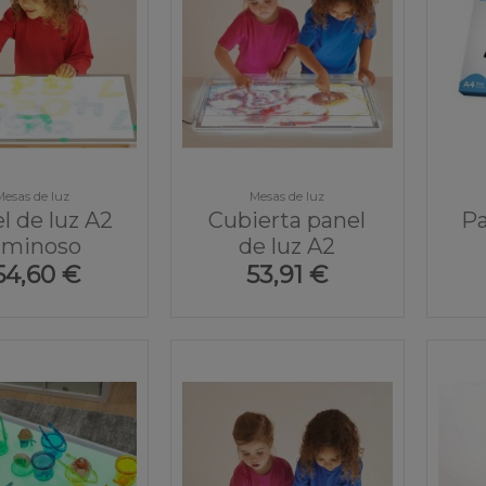
Mesas de luz
Mesas de luz
l de luz A2
Cubierta panel
Pa
uminoso
de luz A2
54,60 €
53,91 €