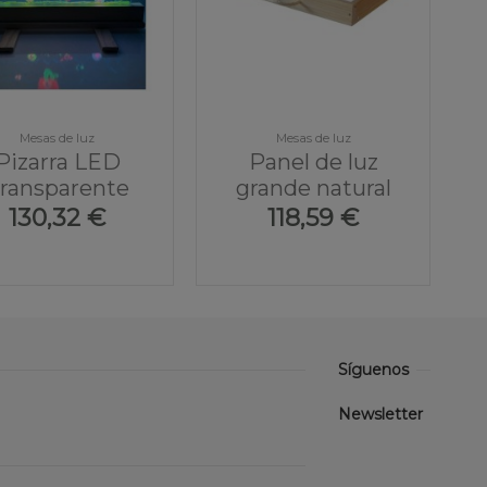
Mesas de luz
Mesas de luz
Pizarra LED
Panel de luz
ransparente
grande natural
130,32 €
118,59 €
Síguenos
Newsletter