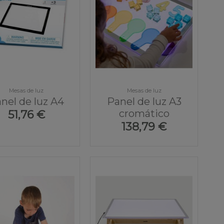
Mesas de luz
Mesas de luz
nel de luz A4
Panel de luz A3
cromático
51,76 €
138,79 €