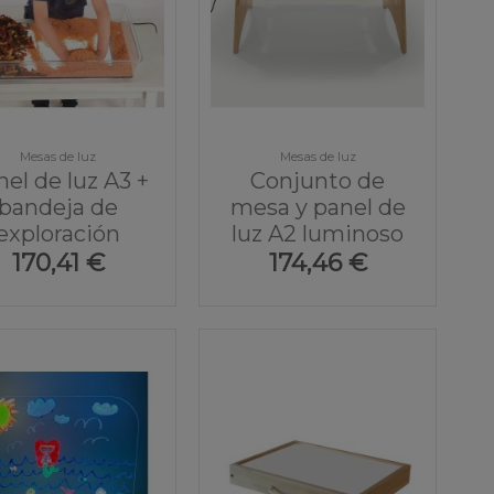
Mesas de luz
Mesas de luz
el de luz A3 +
Conjunto de
bandeja de
mesa y panel de
exploración
luz A2 luminoso
170,41 €
174,46 €