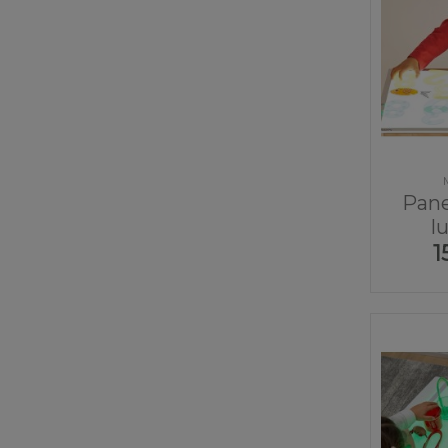
Pane
l
1