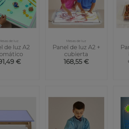
Mesas de luz
Mesas de luz
l de luz A2
Panel de luz A2 +
Pan
romático
cubierta
91,49 €
168,55 €