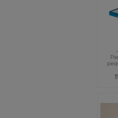
Pan
peq
1