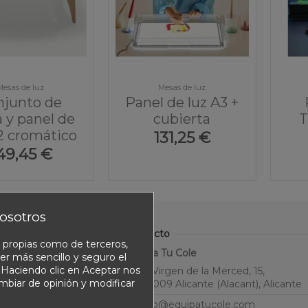
Mesas de luz
Mesas de luz
njunto de
Panel de luz A3 +
 y panel de
cubierta
T
2 cromático
131,25 €
49,45 €
osotros
Contacto
o propias como de terceros,
Equipa Tu Cole
er más sencillo y seguro el
. Haciendo clic en Aceptar nos
C. Virgen de la Merced, 15,
ambiar de opinión y modificar
03009 Alicante (Alacant), Alicante
info@equipatucole.com