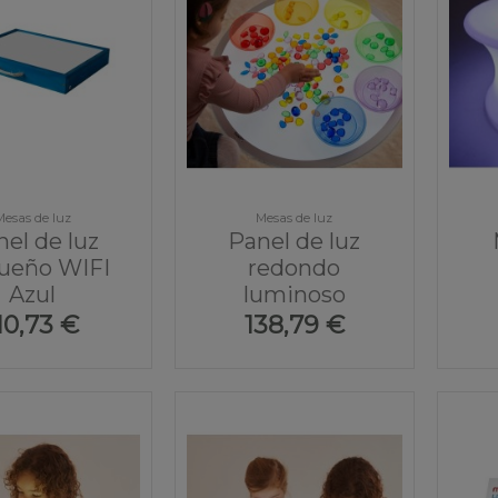
Mesas de luz
Mesas de luz
el de luz
Panel de luz
ueño WIFI
redondo
Azul
luminoso
10,73 €
138,79 €