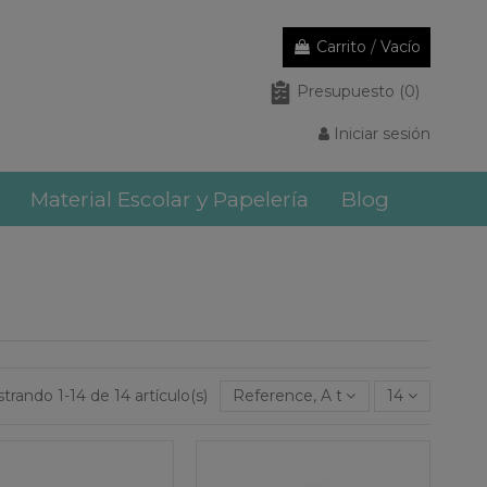
Carrito
/
Vacío
Presupuesto
(0)
Iniciar sesión
Material Escolar y Papelería
Blog
trando 1-14 de 14 artículo(s)
Reference, A to Z
14