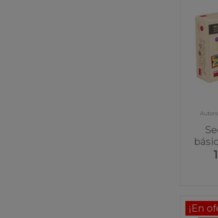
Autono
Se
bási
¡En of