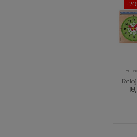
-2
Autono
Reloj
18