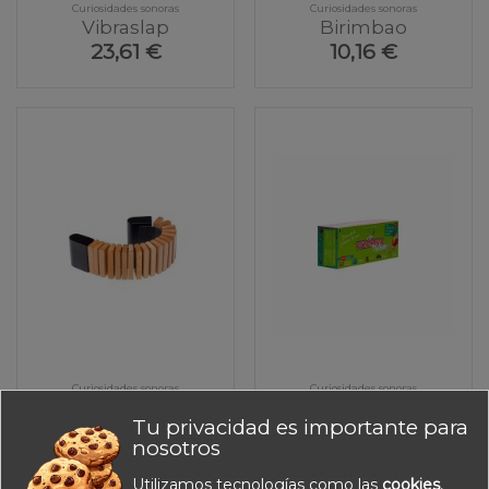
Curiosidades sonoras
Curiosidades sonoras
Vibraslap
Birimbao
23,61 €
10,16 €
Curiosidades sonoras
Curiosidades sonoras
Oruga
Fuzonimo
Tu privacidad es importante para
Naturaleza
19,69 €
nosotros
42,00 €
Utilizamos tecnologías como las
cookies
,