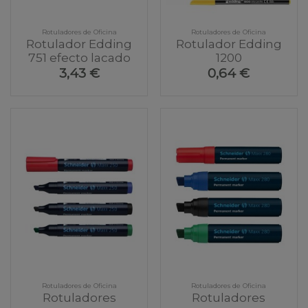
Rotuladores de Oficina
Rotuladores de Oficina
Rotulador Edding
Rotulador Edding
751 efecto lacado
1200
3,43 €
0,64 €
Rotuladores de Oficina
Rotuladores de Oficina
Rotuladores
Rotuladores