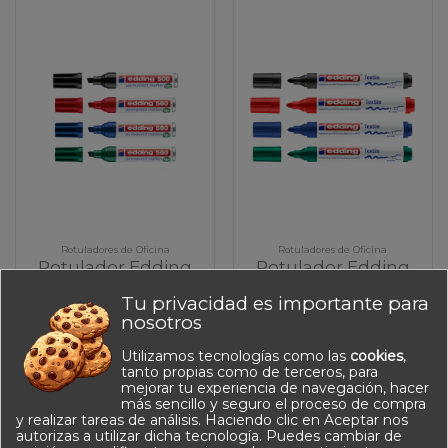
Rotuladores de Oficina
Rotuladores de Oficina
Rotulador Edding
Rotulador Edding
500
4500
Tu privacidad es importante para
2,76 €
2,14 €
nosotros
Utilizamos tecnologías como las
cookies
,
1
2
tanto propias como de terceros, para
mejorar tu experiencia de navegación, hacer
más sencillo y seguro el proceso de compra
y realizar tareas de análisis. Haciendo clic en Aceptar nos
autorizas a utilizar dicha tecnología. Puedes cambiar de