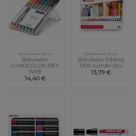
Rotuladores de Oficina
Rotuladores de Oficina
Rotulador
Rotulador Edding
LUMOCOLOR 318 F
1200 surtido 20u
WP8
13,79 €
14,40 €