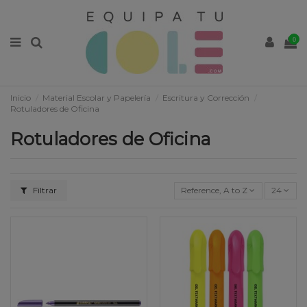
0
Inicio
Material Escolar y Papelería
Escritura y Corrección
Rotuladores de Oficina
Rotuladores de Oficina
Filtrar
Reference, A to Z
24