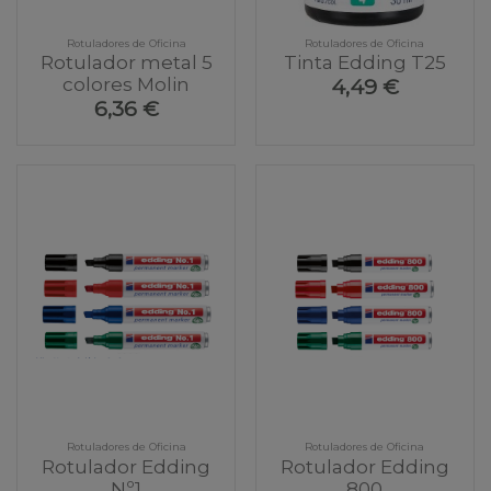
Rotuladores de Oficina
Rotuladores de Oficina
Rotulador metal 5
Tinta Edding T25
colores Molin
4,49 €
6,36 €
Rotuladores de Oficina
Rotuladores de Oficina
Rotulador Edding
Rotulador Edding
Nº1
800