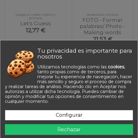
Juegos en inglés: Infantil y
Vocabulario y Sintaxis
primaria
FOTO - Formar
Let's Guess
palabras/ Photo -
12,77 €
Making words
21,53 €
Tu privacidad es importante para
nosotros
Juegos de idiomas
Utilizamos tecnologías como las
cookies
,
tanto propias como de terceros, para
Juegos en inglés: Infantil y primaria
mejorar tu experiencia de navegación, hacer
más sencillo y seguro el proceso de compra
y realizar tareas de análisis. Haciendo clic en Aceptar nos
autorizas a utilizar dicha tecnología. Puedes cambiar de
opinión y modificar tus opciones de consentimiento en
Información
cualquier momento.
Contacto
Configurar
Síguenos
Rechazar
Newsletter