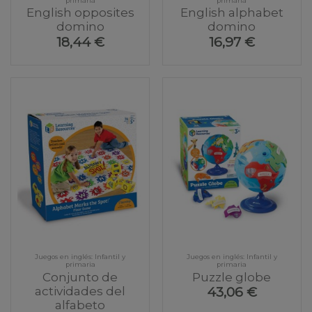
primaria
primaria
English opposites
English alphabet
domino
domino
18,44 €
16,97 €
Juegos en inglés: Infantil y
Juegos en inglés: Infantil y
primaria
primaria
Conjunto de
Puzzle globe
actividades del
43,06 €
alfabeto