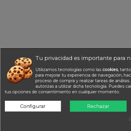
Tu privacidad es importante para n
Utilizamos tecnologías como las
cookies
, tant
Información
para mejorar tu experiencia de navegación, hac
Nuestros catálogos
proceso de compra y realizar tareas de análisis
Contacte con nosotros
autorizas a utilizar dicha tecnología. Puedes c
tus opciones de consentimiento en cualquier momento.
Sobre nosotros
Condiciones de venta
Configurar
Rechazar
Aviso legal
P
Equipa Tu Cole 2025