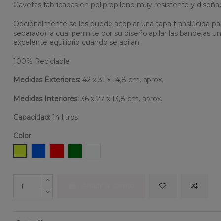
Gavetas fabricadas en polipropileno muy resistente y diseña
Opcionalmente se les puede acoplar una tapa translúcida par
separado) la cual permite por su diseño apilar las bandejas
excelente equilibrio cuando se apilan.
100% Reciclable
Medidas Exteriores:
42 x 31 x 14,8 cm. aprox.
Medidas Interiores:
36 x 27 x 13,8 cm. aprox.
Capacidad:
14 litros
Color
Amarillo
Azul
Rojo
Verde
Transparente
Añadir al carrito