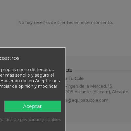
No hay reseñas de clientes en este momento.
osotros
o propias como de terceros,
Contacto
er más sencillo y seguro el
Equipa Tu Cole
. Haciendo clic en Aceptar nos
ambiar de opinión y modificar
C. Virgen de la Merced, 15,
03009 Alicante (Alacant), Alicante
info@equipatucole.com
Aceptar
olítica de privacidad y cookies