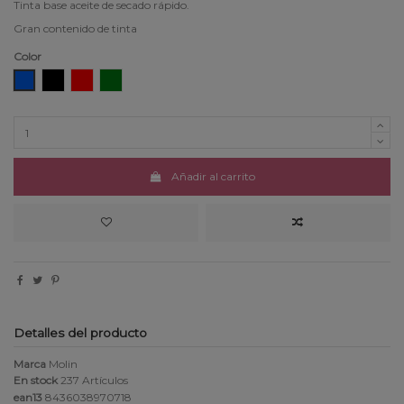
Tinta base aceite de secado rápido.
Gran contenido de tinta
Color
Azul
Negro
Rojo
Verde
Añadir al carrito
Detalles del producto
Marca
Molin
En stock
237 Artículos
ean13
8436038970718