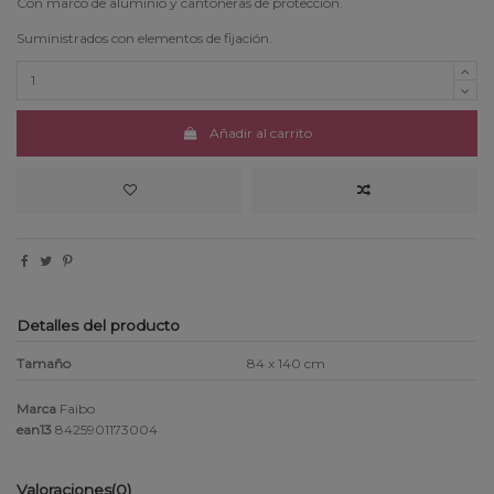
Con marco de aluminio y cantoneras de protección.
Suministrados con elementos de fijación.
Añadir al carrito
Detalles del producto
Tamaño
84 x 140 cm
Marca
Faibo
ean13
8425901173004
Valoraciones
(0)