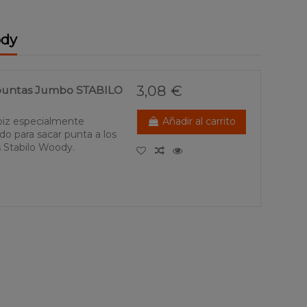
ody
3,08 €
puntas Jumbo STABILO
ápiz especialmente
Añadir al carrito
do para sacar punta a los
s Stabilo Woody.