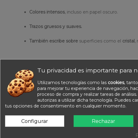
Colores intensos
, incluso en papel oscuro.
Trazos gruesos y suaves.
También escribe sobre
superficies como el
cristal
,
Tu privacidad es importante para n
Utilizamos tecnologías como las
cookies
, tant
Información
para mejorar tu experiencia de navegación, hac
Nuestros catálogos
proceso de compra y realizar tareas de análisis
Contacte con nosotros
autorizas a utilizar dicha tecnología. Puedes c
tus opciones de consentimiento en cualquier momento.
Sobre nosotros
Condiciones de venta
Configurar
Rechazar
Aviso legal
P