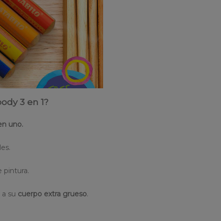
ody 3 en 1?
en uno.
es.
 pintura.
s a su
cuerpo extra grueso
.