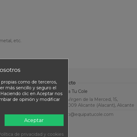
 metal, etc.
osotros
o propias como de terceros,
Contacto
er más sencillo y seguro el
Equipa Tu Cole
. Haciendo clic en Aceptar nos
ambiar de opinión y modificar
C. Virgen de la Merced, 15,
03009 Alicante (Alacant), Alicante
info@equipatucole.com
Aceptar
olítica de privacidad y cookies