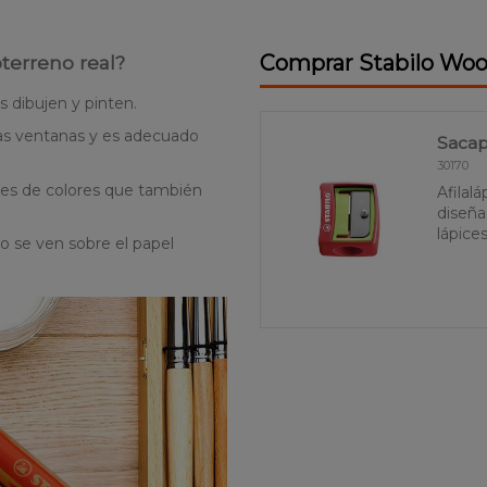
Comprar Stabilo Wo
terreno real?
 dibujen y pinten.
las ventanas y es adecuado
Saca
30170
es de colores que también
Afilal
diseña
lápice
o se ven sobre el papel