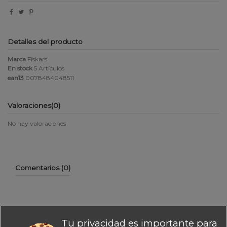
Detalles del producto
Marca
Fiskars
En stock
5 Artículos
ean13
0078484048511
Valoraciones
(0)
No hay valoraciones
Comentarios (0)
Tu privacidad es importante para
No hay reseñas de clientes en este momento.