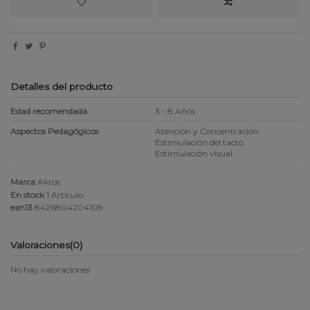
Detalles del producto
Edad recomendada
3 - 8 Años
Aspectos Pedagógicos
Atención y Concentración
Estimulación del tacto
Estimulación visual
Marca
Akros
En stock
1 Artículo
ean13
8426804204109
Valoraciones
(0)
No hay valoraciones