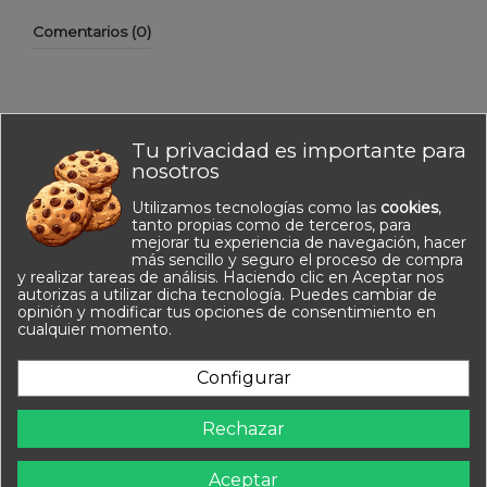
Comentarios (0)
Tu privacidad es importante para
No hay reseñas de clientes en este momento.
nosotros
Utilizamos tecnologías como las
cookies
,
tanto propias como de terceros, para
mejorar tu experiencia de navegación, hacer
más sencillo y seguro el proceso de compra
y realizar tareas de análisis. Haciendo clic en Aceptar nos
autorizas a utilizar dicha tecnología. Puedes cambiar de
opinión y modificar tus opciones de consentimiento en
Información
cualquier momento.
Contacto
Configurar
Síguenos
Rechazar
Newsletter
Aceptar