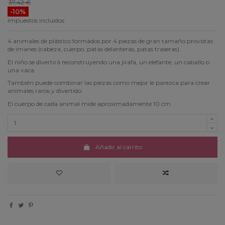
37,42 €
-10%
Impuestos incluidos
4 animales de plástico formados por 4 piezas de gran tamaño provistas
de imanes (cabeza, cuerpo, patas delanteras, patas traseras).
El niño se divertirá reconstruyendo una jirafa, un elefante, un caballo o
una vaca.
También puede combinar las piezas como mejor le parezca para crear
animales raros y divertido.
El cuerpo de cada animal mide aproximadamente 10 cm
Añadir al carrito