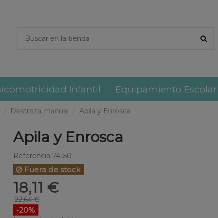
icomotricidad Infantil
Equipamiento Escolar
Destreza manual
Apila y Enrosca
Apila y Enrosca
Referencia
74150
Fuera de stock
18,11 €
22,64 €
-20%