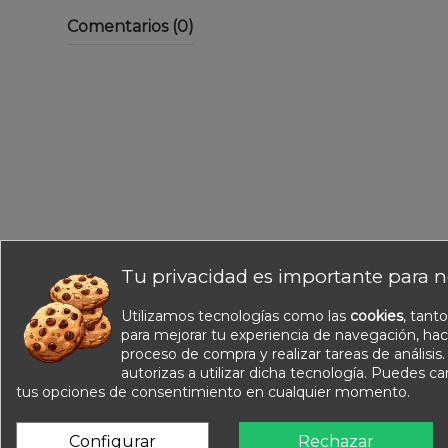
Comentarios (0)
Tu privacidad es importante para n
Utilizamos tecnologías como las
cookies
, tant
Información
para mejorar tu experiencia de navegación, hac
Nuestros catálogos
proceso de compra y realizar tareas de análisis
Contacte con nosotros
autorizas a utilizar dicha tecnología. Puedes c
tus opciones de consentimiento en cualquier momento.
Sobre nosotros
Condiciones de venta
Configurar
Rechazar
Aviso legal