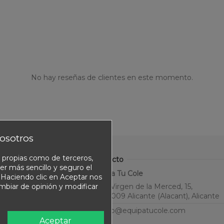
No hay reseñas de clientes en este momento.
osotros
o propias como de terceros,
Contacto
er más sencillo y seguro el
Equipa Tu Cole
. Haciendo clic en Aceptar nos
ambiar de opinión y modificar
C. Virgen de la Merced, 15,
03009 Alicante (Alacant), Alicante
info@equipatucole.com
Aceptar