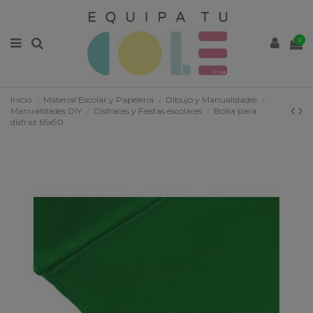
0
Inicio
Material Escolar y Papelería
Dibujo y Manualidades
Manualidades DIY
Disfraces y Fiestas escolares
Bolsa para
disfraz 65x90