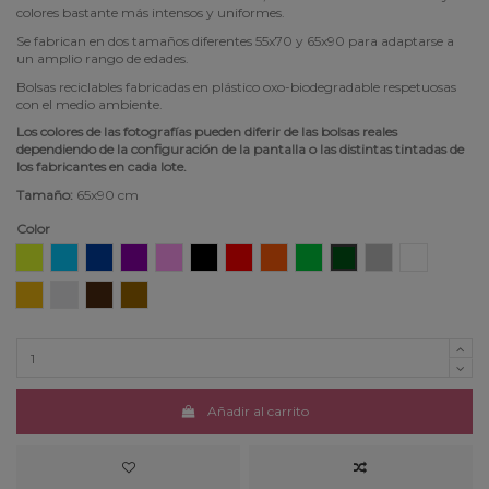
colores bastante más intensos y uniformes.
Se fabrican en dos tamaños diferentes 55x70 y 65x90 para adaptarse a
un amplio rango de edades.
Bolsas reciclables fabricadas en plástico oxo-biodegradable respetuosas
con el medio ambiente.
Los colores de las fotografías pueden diferir de las bolsas reales
dependiendo de la configuración de la pantalla o las distintas tintadas de
los fabricantes en cada lote.
Tamaño:
65x90 cm
Color
Amarillo
Azul claro
Azul oscuro
Violeta
Rosa
Negro
Rojo
Naranja
Verde claro
Verde oscuro
Gris
Blanco
Oro
Plata
Marrón
Habana
Añadir al carrito