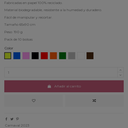
Fabricadas en papel 100% reciclado.
Material biodegradable, resistente a la humedad y duradero.
Fácil de manipular y recortar.
Tamaño 65x90 cm
Peso: 190 g
Pack de 10 bolsas
Color
Amarillo
Azul
Rosa
Negro
Rojo
Naranja
Verde
Gris
Blanco
Marrón
Añadir al carrito
Carnaval 2023