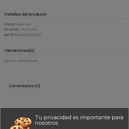
Detalles del producto
Marca
Niefenver
En stock
2 Artículos
ean13
8436048101607
Valoraciones
(0)
No hay valoraciones
Comentarios (0)
Tu privacidad es importante para
No hay reseñas de clientes en este momento.
nosotros