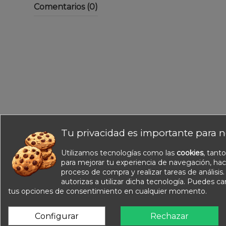
Comentarios (0)
Tu privacidad es importante para n
Utilizamos tecnologías como las
cookies
, tant
Información
para mejorar tu experiencia de navegación, hac
Nuestros catálogos
proceso de compra y realizar tareas de análisis
Contacte con nosotros
autorizas a utilizar dicha tecnología. Puedes c
tus opciones de consentimiento en cualquier momento.
Sobre nosotros
Condiciones de venta
Configurar
Rechazar
Aviso legal