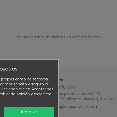
No hay reseñas de clientes en este momento.
osotros
o propias como de terceros,
Contacto
er más sencillo y seguro el
Equipa Tu Cole
. Haciendo clic en Aceptar nos
ambiar de opinión y modificar
C. Virgen de la Merced, 15,
03009 Alicante (Alacant), Alicante
info@equipatucole.com
Aceptar