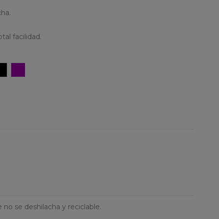
cha.
tal facilidad.
ón
Negro
Violeta
 no se deshilacha y reciclable.