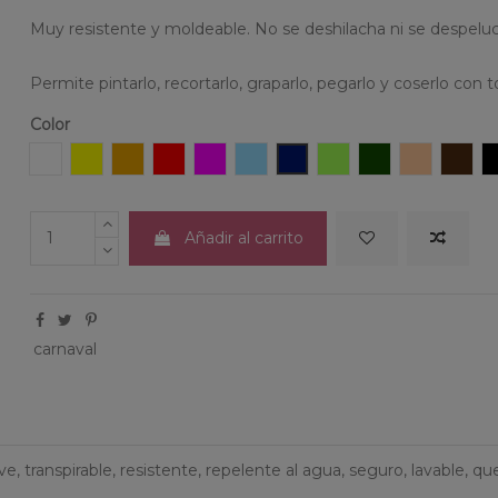
Muy resistente y moldeable. No se deshilacha ni se despelu
Permite pintarlo, recortarlo, graparlo, pegarlo y coserlo con to
Color
Blanco
Amarillo
Naranja
Rojo
Fucsia
Azul claro
Azul oscuro
Verde claro
Verde oscuro
Salmón
Marr
Añadir al carrito
carnaval
, transpirable, resistente, repelente al agua, seguro, lavable, que