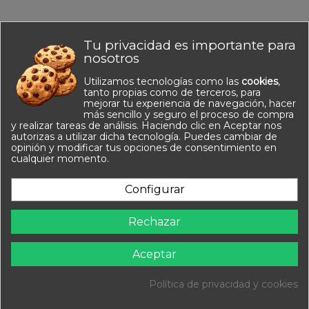
Tu privacidad es importante para
No hay reseñas de clientes en este momento.
nosotros
Utilizamos tecnologías como las
cookies
,
tanto propias como de terceros, para
mejorar tu experiencia de navegación, hacer
más sencillo y seguro el proceso de compra
y realizar tareas de análisis. Haciendo clic en Aceptar nos
autorizas a utilizar dicha tecnología. Puedes cambiar de
opinión y modificar tus opciones de consentimiento en
Información
cualquier momento.
Contacto
Configurar
Síguenos
Rechazar
Newsletter
Aceptar
Política de privacidad y cookies
Equipa Tu Cole 2025