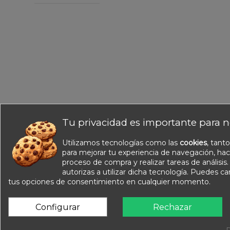
Tu privacidad es importante para n
Utilizamos tecnologías como las
cookies
, tant
Información
para mejorar tu experiencia de navegación, hac
Nuestros catálogos
proceso de compra y realizar tareas de análisis
Contacte con nosotros
autorizas a utilizar dicha tecnología. Puedes c
tus opciones de consentimiento en cualquier momento.
Sobre nosotros
Condiciones de venta
Configurar
Rechazar
Aviso legal