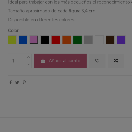
Ideal para trabajar con los más pequeños el reconocimiento 
Tamaño aproximado de cada figura 3,4 cm
Disponible en diferentes colores.
Color
Amarillo
Azul
Rosa
Negro
Rojo
Naranja
Verde
Gris
Blanco
Marrón
Púrp
Añadir al carrito