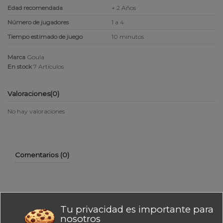
Edad recomendada
+ 2 Años
Número de jugadores
1 a 4
Tiempo estimado de juego
10 minutos
Marca
Goula
En stock
7 Artículos
Valoraciones
(0)
No hay valoraciones
Comentarios (0)
Tu privacidad es importante para
No hay reseñas de clientes en este momento.
nosotros