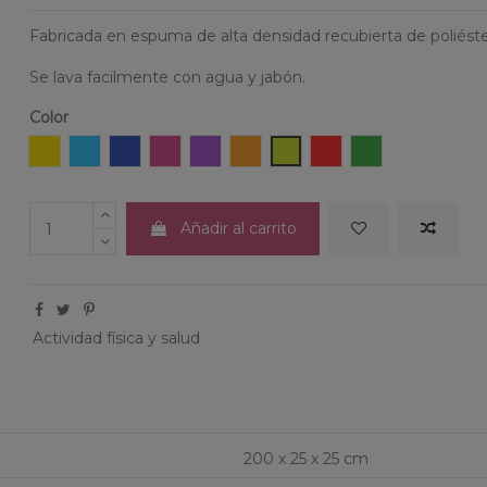
Fabricada en espuma de alta densidad recubierta de poliéster
Se lava facilmente con agua y jabón.
Color
Amarillo
Celeste
Azul
Fucsia
Lila
Naranja
Pistacho
Rojo
Verde
Añadir al carrito
Actividad física y salud
200 x 25 x 25 cm