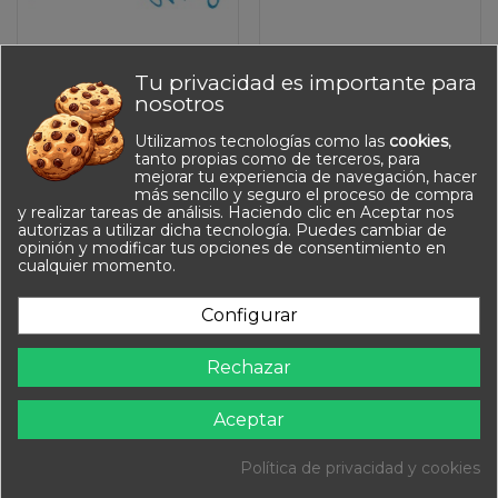
Tu privacidad es importante para
Desarrollo pedagógico Montessori
Desarrollo pedagógico Montessori
Ata a los Animales
Anillos y palos
nosotros
Marinos
40,93 €
Utilizamos tecnologías como las
cookies
,
25,58 €
tanto propias como de terceros, para
mejorar tu experiencia de navegación, hacer
más sencillo y seguro el proceso de compra
y realizar tareas de análisis. Haciendo clic en Aceptar nos
autorizas a utilizar dicha tecnología. Puedes cambiar de
opinión y modificar tus opciones de consentimiento en
Información
cualquier momento.
Contacto
Configurar
Síguenos
Rechazar
Newsletter
Aceptar
Política de privacidad y cookies
Equipa Tu Cole 2025