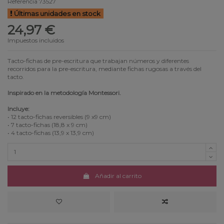
Referencia
73527
Últimas unidades en stock
24,97 €
Impuestos incluidos
Tacto-fichas de pre-escritura que trabajan números y diferentes
recorridos para la pre-escritura, mediante fichas rugosas a través del
tacto.
Inspirado en la metodología Montessori.
Incluye:
• 12 tacto-fichas reversibles (9 x9 cm)
• 7 tacto-fichas (18,8 x 9 cm)
• 4 tacto-fichas (13,9 x 13,9 cm)
Añadir al carrito