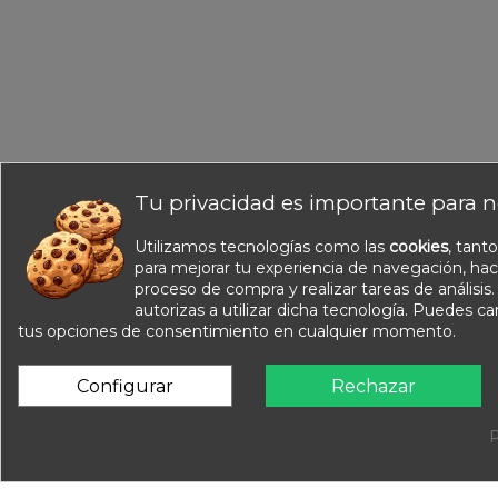
Tu privacidad es importante para n
Utilizamos tecnologías como las
cookies
, tant
Información
para mejorar tu experiencia de navegación, hac
Nuestros catálogos
proceso de compra y realizar tareas de análisis
Contacte con nosotros
autorizas a utilizar dicha tecnología. Puedes c
tus opciones de consentimiento en cualquier momento.
Sobre nosotros
Condiciones de venta
Configurar
Rechazar
Aviso legal
P
Equipa Tu Cole 2025