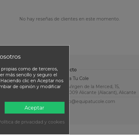
No hay reseñas de clientes en este momento.
osotros
o propias como de terceros,
Contacto
er más sencillo y seguro el
Equipa Tu Cole
. Haciendo clic en Aceptar nos
ambiar de opinión y modificar
C. Virgen de la Merced, 15,
03009 Alicante (Alacant), Alicante
info@equipatucole.com
Aceptar
olítica de privacidad y cookies