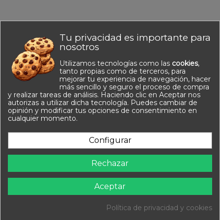
Tu privacidad es importante para
No hay reseñas de clientes en este momento.
nosotros
Utilizamos tecnologías como las
cookies
,
tanto propias como de terceros, para
mejorar tu experiencia de navegación, hacer
más sencillo y seguro el proceso de compra
y realizar tareas de análisis. Haciendo clic en Aceptar nos
autorizas a utilizar dicha tecnología. Puedes cambiar de
opinión y modificar tus opciones de consentimiento en
Información
cualquier momento.
Contacto
Configurar
Síguenos
Rechazar
Newsletter
Aceptar
Política de privacidad y cookies
Equipa Tu Cole 2025