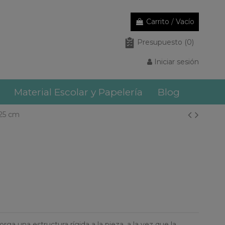
Carrito
/
Vacío
Presupuesto
(0)
Iniciar sesión
Material Escolar y Papelería
Blog
25 cm
a una estructura rígida a la pieza, a la vez que la