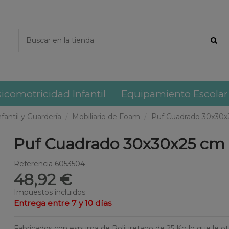
icomotricidad Infantil
Equipamiento Escolar
nfantil y Guardería
Mobiliario de Foam
Puf Cuadrado 30x30x
Puf Cuadrado 30x30x25 cm
Referencia
6053504
48,92 €
Impuestos incluidos
Entrega entre 7 y 10 días
Fabricados con espuma de Poliuretano de 25 Kg lo que le otorg