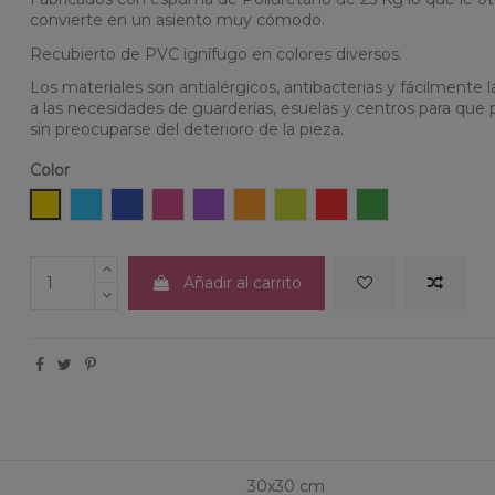
convierte en un asiento muy cómodo.
Recubierto de PVC ignífugo en colores diversos.
Los materiales son antialérgicos, antibacterias y fácilmente
a las necesidades de guarderías, esuelas y centros para que 
sin preocuparse del deterioro de la pieza.
Color
Amarillo
Celeste
Azul
Fucsia
Lila
Naranja
Pistacho
Rojo
Verde
Añadir al carrito
30x30 cm