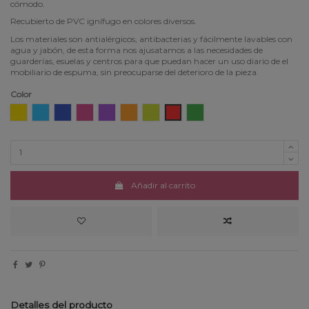
cómodo.
Recubierto de PVC ignífugo en colores diversos.
Los materiales son antialérgicos, antibacterias y fácilmente lavables con
agua y jabón, de esta forma nos ajusatamos a las necesidades de
guarderías, esuelas y centros para que puedan hacer un uso diario de el
mobiliario de espuma, sin preocuparse del deterioro de la pieza.
Color
Amarillo
Celeste
Azul
Fucsia
Lila
Naranja
Pistacho
Rojo
Verde
Añadir al carrito
Detalles del producto