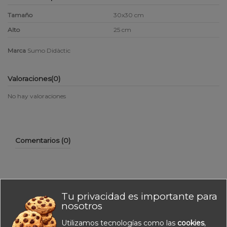
Tamaño
30x30 cm
Alto
25 cm
Marca
Sumo Didàctic
Valoraciones
(0)
No hay valoraciones
Comentarios (0)
Tu privacidad es importante para
No hay reseñas de clientes en este momento.
nosotros
Utilizamos tecnologías como las
cookies
,