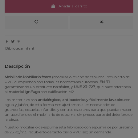
Añadir al carrito
Biblioteca Infantil
Descripción
Mobiliario Mobiliario foam
(mobiliario relleno de espuma) recubierto de
PVC, cumpliendo con todas las normativas europeas:
EN-71
,
garantizando un producto
no tóxico
, y
UNE 23-727
, que hace referencia
al
material ignífugo
con calificación M2.
Los materiales son
antialérgicos, antibacterias y fácilmente lavables
con
agua y jabón, de esta forma nos ajustamos a las necesidades de
guarderías, ecsuelas infantiles y centros escolares para que puedan hacer
un uso diario de el mobiliario de espuma, sin preocuparse del deterioro de
la pieza.
Nuestro mobiliario de espuma está fabricado con espuma de poliuretano
de 25 Kg/m3, recubierto de tacto piel o PVC, según demanda.