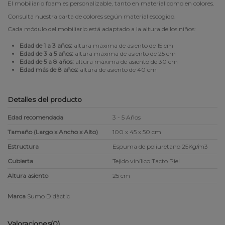
El mobiliario foam es personalizable, tanto en material como en colores.
Consulta nuestra
carta de colores
según material escogido.
Cada módulo del mobiliario está adaptado a la altura de los niños:
Edad de 1 a 3 años:
altura máxima de asiento de 15 cm
Edad de 3 a 5 años:
altura máxima de asiento de 25 cm
Edad de 5 a 8 años:
altura máxima de asiento de 30 cm
Edad más de 8 años:
altura de asiento de 40 cm
Detalles del producto
Edad recomendada
3 - 5 Años
Tamaño (Largo x Ancho x Alto)
100 x 45 x 50 cm
Estructura
Espuma de poliuretano 25Kg/m3
Cubierta
Tejido vinílico Tacto Piel
Altura asiento
25 cm
Marca
Sumo Didàctic
Valoraciones
(0)