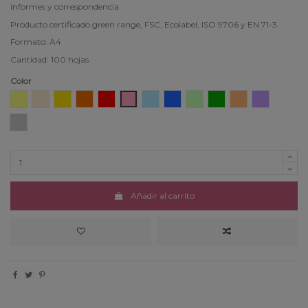
informes y correspondencia.
Producto certificado green range, FSC, Ecolabel, ISO 9706 y EN 71-3 .
Formato: A4
Cantidad: 100 hojas
Color
Amarillo
Crema
Amarillo Sol
Naranja
Rojo
Rosa
Azul Pastel
Azul Vivo
Verde Pastel
Verde Vivo
Salmón
Lavanda
Gris
Añadir al carrito