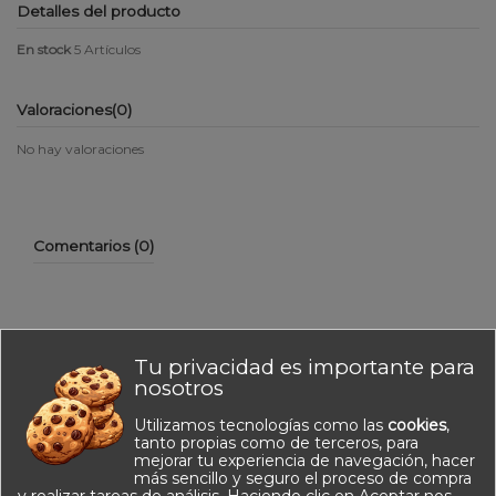
Detalles del producto
En stock
5 Artículos
Valoraciones
(0)
No hay valoraciones
Comentarios (0)
Tu privacidad es importante para
No hay reseñas de clientes en este momento.
nosotros
Utilizamos tecnologías como las
cookies
,
tanto propias como de terceros, para
mejorar tu experiencia de navegación, hacer
más sencillo y seguro el proceso de compra
y realizar tareas de análisis. Haciendo clic en Aceptar nos