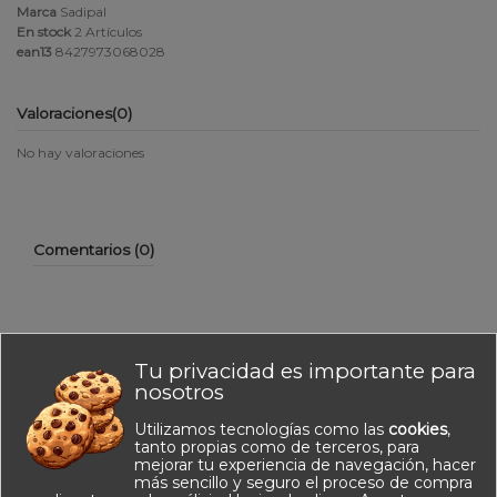
Marca
Sadipal
En stock
2 Artículos
ean13
8427973068028
Valoraciones
(0)
No hay valoraciones
Comentarios (0)
Tu privacidad es importante para
No hay reseñas de clientes en este momento.
nosotros
Utilizamos tecnologías como las
cookies
,
tanto propias como de terceros, para
mejorar tu experiencia de navegación, hacer
más sencillo y seguro el proceso de compra