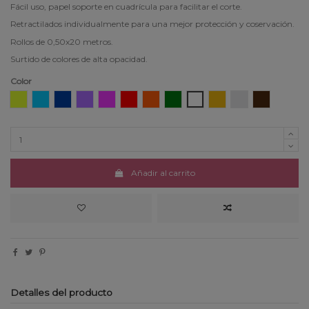
Fácil uso, papel soporte en cuadrícula para facilitar el corte.
Retractilados individualmente para una mejor protección y coservación.
Rollos de 0,50x20 metros.
Surtido de colores de alta opacidad.
Color
Amarillo
Azul claro
Azul oscuro
Lila
Fucsia
Rojo
Naranja
Verde
Blanco
Oro
Plata
Marrón
Añadir al carrito
Detalles del producto