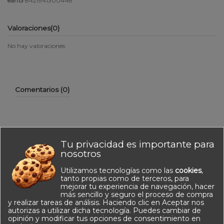
ean13
8421941300448
Valoraciones
(0)
No hay valoraciones
Comentarios (0)
Tu privacidad es importante para
No hay reseñas de clientes en este momento.
nosotros
Utilizamos tecnologías como las
cookies
,
tanto propias como de terceros, para
mejorar tu experiencia de navegación, hacer
más sencillo y seguro el proceso de compra
y realizar tareas de análisis. Haciendo clic en Aceptar nos
autorizas a utilizar dicha tecnología. Puedes cambiar de
opinión y modificar tus opciones de consentimiento en
Información