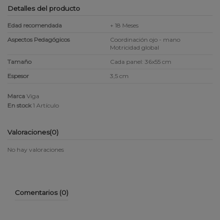
Detalles del producto
Edad recomendada
+ 18 Meses
Aspectos Pedagógicos
Coordinación ojo - mano
Motricidad global
Tamaño
Cada panel: 36x55 cm
Espesor
3,5 cm
Marca
Viga
En stock
1 Artículo
Valoraciones
(0)
No hay valoraciones
Comentarios (0)