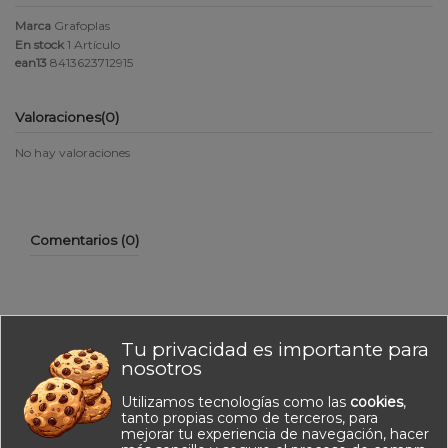
Marca
Grafoplas
En stock
1 Artículo
ean13
8413623712915
Valoraciones
(0)
No hay valoraciones
Comentarios (0)
Tu privacidad es importante para
No hay reseñas de clientes en este momento.
nosotros
Utilizamos tecnologías como las
cookies
,
tanto propias como de terceros, para
mejorar tu experiencia de navegación, hacer