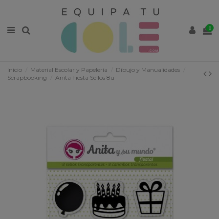
0
Inicio
Material Escolar y Papelería
Dibujo y Manualidades
Scrapbooking
Anita Fiesta Sellos 8u