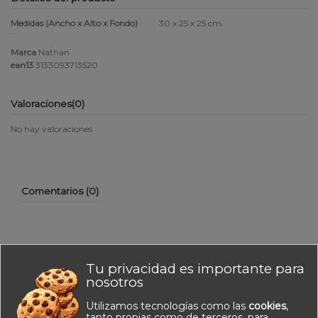
Medidas (Ancho x Alto x Fondo)
30 x 25 x 25 cm.
Marca
Nathan
ean13
3133093713520
Valoraciones
(0)
No hay valoraciones
Comentarios (0)
Tu privacidad es importante para
No hay reseñas de clientes en este momento.
nosotros
Utilizamos tecnologías como las
cookies
,
tanto propias como de terceros, para