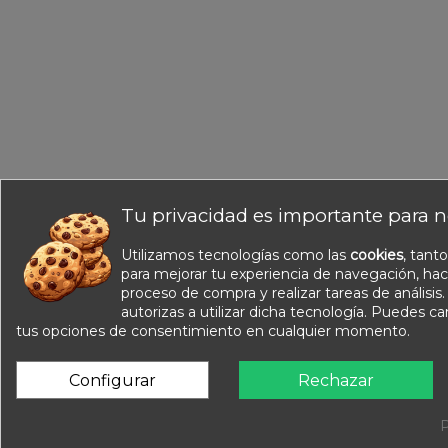
Tu privacidad es importante para n
Utilizamos tecnologías como las
cookies
, tant
Información
para mejorar tu experiencia de navegación, hac
Nuestros catálogos
proceso de compra y realizar tareas de análisis
Contacte con nosotros
autorizas a utilizar dicha tecnología. Puedes c
tus opciones de consentimiento en cualquier momento.
Sobre nosotros
Condiciones de venta
Configurar
Rechazar
Aviso legal
P