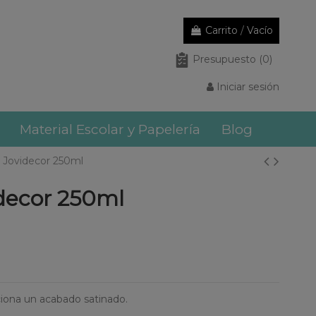
Carrito
/
Vacío
Presupuesto
(0)
Iniciar sesión
Material Escolar y Papelería
Blog
r Jovidecor 250ml
idecor 250ml
ciona un acabado satinado.