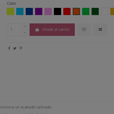
Color
Amarillo
Azul claro
Azul oscuro
Violeta
Rosa
Negro
Rojo
Naranja
Verde claro
Verde osc
Blan
Añadir al carrito
oporciona un acabado satinado.