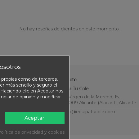
No hay reseñas de clientes en este momento.
osotros
o propias como de terceros,
Contacto
er más sencillo y seguro el
Equipa Tu Cole
. Haciendo clic en Aceptar nos
C. Virgen de la Merced, 15,
ambiar de opinión y modificar
03009 Alicante (Alacant), Alicante
info@equipatucole.com
Aceptar
olítica de privacidad y cookies