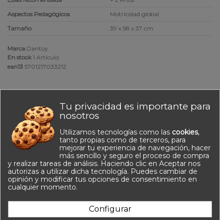
Aspectos Pedagógicos
Motricidad global
Tamaño
39 x 58 x 37 cm
Marca
Dantoy
En stock
1 Artículo
ean13
5701217033212
Valoraciones
(0)
Tu privacidad es importante para
No hay valoraciones
nosotros
Utilizamos tecnologías como las
cookies
,
tanto propias como de terceros, para
mejorar tu experiencia de navegación, hacer
Comentarios (0)
más sencillo y seguro el proceso de compra
y realizar tareas de análisis. Haciendo clic en Aceptar nos
autorizas a utilizar dicha tecnología. Puedes cambiar de
opinión y modificar tus opciones de consentimiento en
cualquier momento.
Configurar