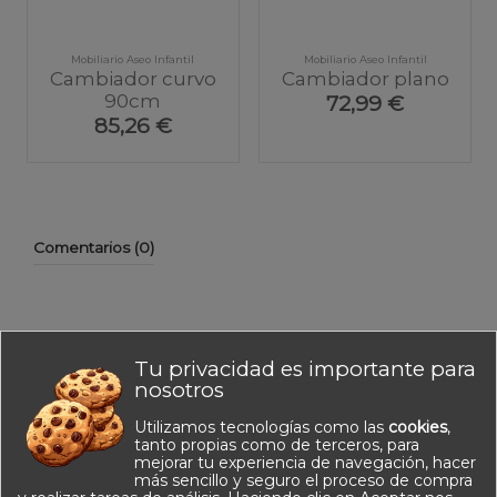
Mobiliario Aseo Infantil
Mobiliario Aseo Infantil
Cambiador curvo
Cambiador plano
90cm
72,99 €
85,26 €
Comentarios (0)
Tu privacidad es importante para
No hay reseñas de clientes en este momento.
nosotros
Utilizamos tecnologías como las
cookies
,
tanto propias como de terceros, para
mejorar tu experiencia de navegación, hacer
más sencillo y seguro el proceso de compra