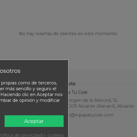
No hay reseñas de clientes en este momento.
osotros
o propias como de terceros,
Contacto
er más sencillo y seguro el
Equipa Tu Cole
. Haciendo clic en Aceptar nos
ambiar de opinión y modificar
C. Virgen de la Merced, 15,
03009 Alicante (Alacant), Alicante
info@equipatucole.com
Aceptar
olítica de privacidad y cookies