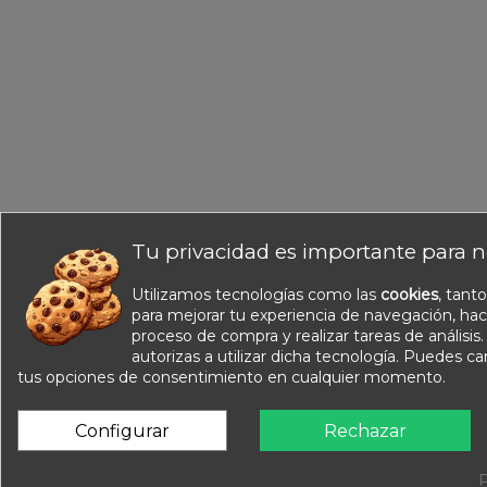
Tu privacidad es importante para n
Utilizamos tecnologías como las
cookies
, tant
Información
para mejorar tu experiencia de navegación, hac
Nuestros catálogos
proceso de compra y realizar tareas de análisis
Contacte con nosotros
autorizas a utilizar dicha tecnología. Puedes c
tus opciones de consentimiento en cualquier momento.
Sobre nosotros
Condiciones de venta
Configurar
Rechazar
Aviso legal
P