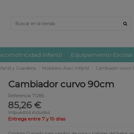
icomotricidad Infantil
Equipamiento Escolar
nfantil y Guardería
Mobiliario Aseo Infantil
Cambiador curvo
Cambiador curvo 90cm
Referencia
71285
85,26 €
Impuestos incluidos
Entrega entre 7 y 10 días
Colchón Curvado para cambio de ropa y pañales del bebé, r