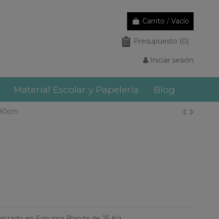
Carrito
/
Vacío
Presupuesto
(0)
Iniciar sesión
Material Escolar y Papelería
Blog
 90cm
ealizado en Espuma Blanda de 25 Kg.