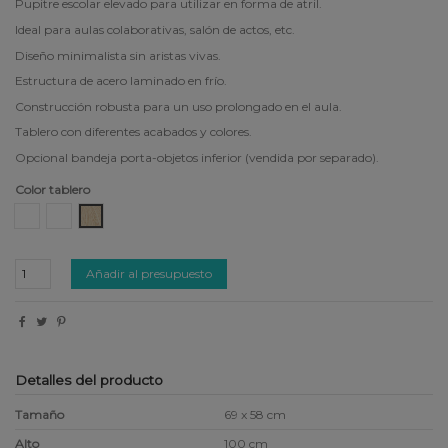
Pupitre escolar elevado para utilizar en forma de atril.
Ideal para aulas colaborativas, salón de actos, etc.
Diseño minimalista sin aristas vivas.
Estructura de acero laminado en frío.
Construcción robusta para un uso prolongado en el aula.
Tablero con diferentes acabados y colores.
Opcional bandeja porta-objetos inferior (vendida por separado).
Color tablero
CDF Blanco
Fenólico Blanco
Fenólico Madera Nórdico
Añadir al presupuesto
Detalles del producto
Tamaño
69 x 58 cm
Alto
100 cm