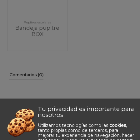
Pupitres escolares
Bandeja pupitre
BOX
Comentarios (0)
Tu privacidad es importante para
No hay reseñas de clientes en este momento.
nosotros
Utilizamos tecnologías como las
cookies
,
tanto propias como de terceros, para
mejorar tu experiencia de navegación, hacer