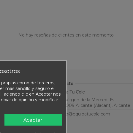
No hay reseñas de clientes en este momento.
osotros
o propias como de terceros,
Contacto
er más sencillo y seguro el
Equipa Tu Cole
. Haciendo clic en Aceptar nos
ambiar de opinión y modificar
C. Virgen de la Merced, 15,
03009 Alicante (Alacant), Alicante
info@equipatucole.com
Aceptar