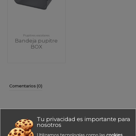
Pupitres escolares
Bandeja pupitre
BOX
Comentarios (0)
Tu privacidad es importante para
No hay reseñas de clientes en este momento.
nosotros
Utilizamos tecnologías como las
cookies
,